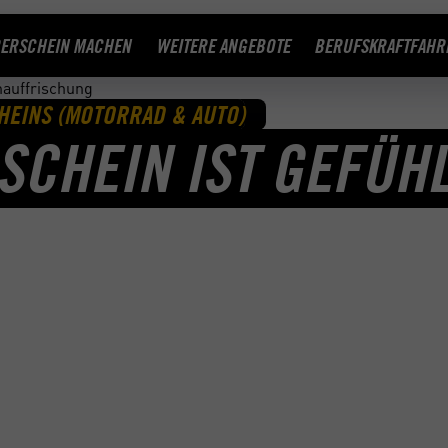
ERSCHEIN MACHEN
WEITERE ANGEBOTE
BERUFSKRAFTFAHR
auffrischung
HEINS (MOTORRAD & AUTO)
SCHEIN IST GEFÜHL
SCHUNG BEI
e schon nicht mehr gefahren oder