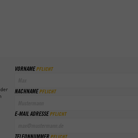
oblem, mach doch einfach ein paar
r deine Kenntnisse wieder auf und
nd wie oft du fährst, bestimmst du
inen Arbeitsweg Stück für Stück
det, ein paar Runden auf der
, bleibt ganz dir überlassen. Wir
VORNAME
PFLICHT
oder
NACHNAME
PFLICHT
n
E-MAIL ADRESSE
PFLICHT
TELFONNUMMER
PFLICHT