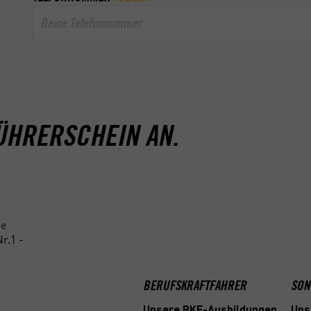
ÜHRERSCHEIN AN.
ne
r.1 -
BERUFSKRAFTFAHRER
SON
Unsere BKF-Ausbildungen
Uns