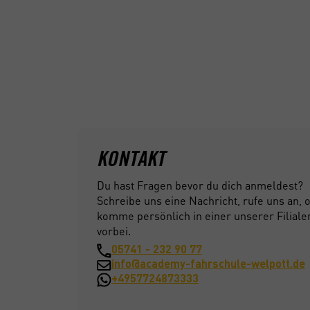
fühlst dich im Stadtverkehr unsicher? Kein Pr
Übungsstunden mit uns.
Gemeinsam mit deinem Fahrlehrer frischen wi
machen dich wieder fit für den Verkehr. Wann u
ganz allein. Und auch ob ihr beispielsweise de
durchgeht, die sicherste Route zum Arzt erkun
Autobahn dreht oder das korrekte Einparken übt
stellen uns gerne auf dich ein.
KONTAKT
Du hast Fragen bevor du dich anmeldest?
Schreibe uns eine Nachricht, rufe uns an, 
komme persönlich in einer unserer Filiale
vorbei.
05741 - 232 90 77
info@academy-fahrschule-welpott.de
+4957724873333