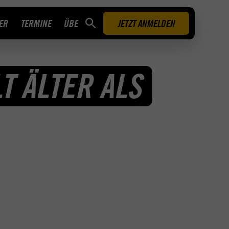
ER
TERMINE
ÜBER UNS
JETZT ANMELDEN
T ÄLTER ALS