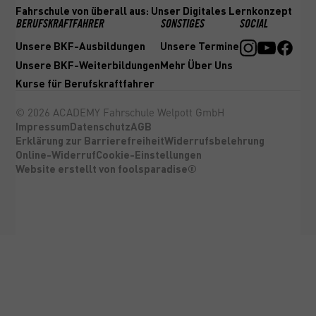
Fahrschule von überall aus: Unser Digitales Lernkonzept
BERUFSKRAFTFAHRER
SONSTIGES
SOCIAL
Unsere BKF-Ausbildungen
Unsere Termine
Unsere BKF-Weiterbildungen
Mehr Über Uns
Kurse für Berufskraftfahrer
©
2026
ACADEMY Fahrschule Welpott GmbH
Impressum
Datenschutz
AGB
Erklärung zur Barrierefreiheit
Widerrufsbelehrung
Online-Widerruf
Cookie-Einstellungen
Website erstellt von foolsparadise®