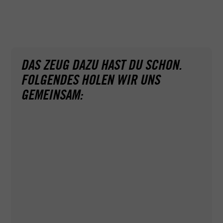
– dafür haben wir gemeinsam mindestens drei
Überlandfahrten, eine Autobahnfahrt sowie eine
Dunkelfahrt dabei. So kann bei der anschließenden
praktischen Prüfung nichts schiefgehen.
DAS ZEUG DAZU HAST DU SCHON.
FOLGENDES HOLEN WIR UNS
GEMEINSAM:
Ganz ohne Papierkram geht's leider nicht. Deshalb