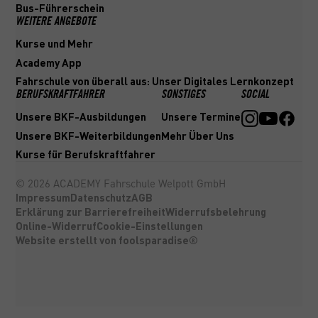
Bus-Führerschein
WEITERE ANGEBOTE
Kurse und Mehr
Academy App
Fahrschule von überall aus: Unser Digitales Lernkonzept
BERUFSKRAFTFAHRER
SONSTIGES
SOCIAL
Unsere BKF-Ausbildungen
Unsere Termine
Unsere BKF-Weiterbildungen
Mehr Über Uns
Kurse für Berufskraftfahrer
©
2026
ACADEMY Fahrschule Welpott GmbH
Impressum
Datenschutz
AGB
Erklärung zur Barrierefreiheit
Widerrufsbelehrung
Online-Widerruf
Cookie-Einstellungen
Website erstellt von foolsparadise®